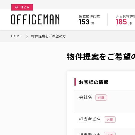
GINZA
掲載物件総数
非公開物件
153
185
件
件
HOME
物件提案をご希望の方
物件提案をご希望
お客様の情報
会社名
必須
担当者氏名
必須
担当者カナ