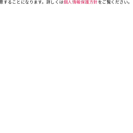
意することになります。詳しくは
個人情報保護方針
をご覧ください。
お気軽にお問い合わせください。
銀座4丁目
銀座5丁目
銀座6丁目
銀座7丁目
銀座8丁目
町
八丁堀
日本橋兜町
日本橋本石町
日本橋室町
日本橋本町
日本
橋人形町
日本橋小舟町
日本橋大伝馬町
日本橋小伝馬町
日本橋浜町
橋小網町
東日本橋
日本橋馬喰町
日本橋横山町
丸の内
鍛冶町
神