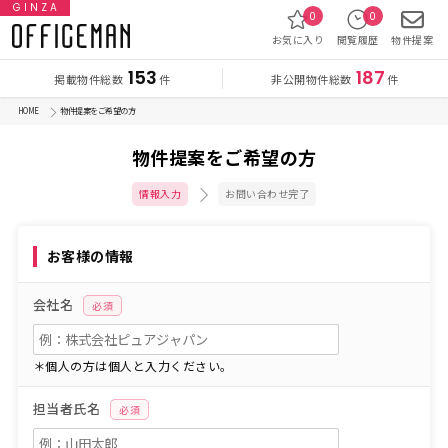
GINZA
0
0
お気に入り
閲覧履歴
物件提案
153
187
掲載物件総数
非公開物件総数
件
件
HOME
物件提案をご希望の方
物件提案をご希望の方
情報入力
お問い合わせ完了
お客様の情報
会社名
必須
＊個人の方は個人と入力ください。
担当者氏名
必須