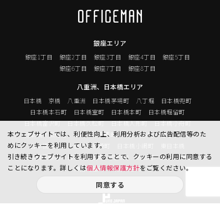
銀座エリア
銀座1丁目
銀座2丁目
銀座3丁目
銀座4丁目
銀座5丁目
銀座6丁目
銀座7丁目
銀座8丁目
八重洲、日本橋エリア
日本橋
京橋
八重洲
日本橋茅場町
八丁堀
日本橋兜町
日本橋本石町
日本橋室町
日本橋本町
日本橋堀留町
日本橋富沢町
日本橋久松町
日本橋人形町
日本橋小舟町
本ウェブサイトでは、利便性向上、利用分析および広告配信等のた
日本橋大伝馬町
日本橋小伝馬町
日本橋浜町
日本橋中洲
めにクッキーを利用しています。
日本橋蛎殻町
日本橋箱崎町
日本橋小網町
東日本橋
引き続きウェブサイトを利用することで、クッキーの利用に同意する
日本橋馬喰町
日本橋横山町
丸の内
鍛冶町
神田鍛冶町
ことになります。詳しくは
個人情報保護方針
をご覧ください。
神田紺屋町
神田美倉町
同意する