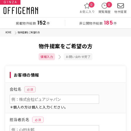
GINZA
0
0
お気に入り
閲覧履歴
物件提案
152
185
掲載物件総数
非公開物件総数
件
件
HOME
物件提案をご希望の方
物件提案をご希望の方
情報入力
お問い合わせ完了
お客様の情報
会社名
必須
＊個人の方は個人と入力ください。
担当者氏名
必須