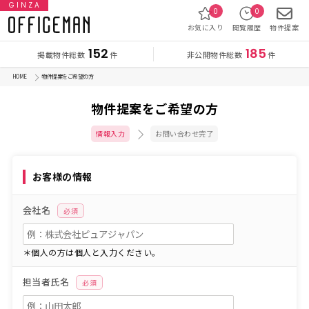
GINZA
0
0
お気に入り
閲覧履歴
物件提案
152
185
掲載物件総数
非公開物件総数
件
件
HOME
物件提案をご希望の方
物件提案をご希望の方
情報入力
お問い合わせ完了
お客様の情報
会社名
必須
＊個人の方は個人と入力ください。
担当者氏名
必須