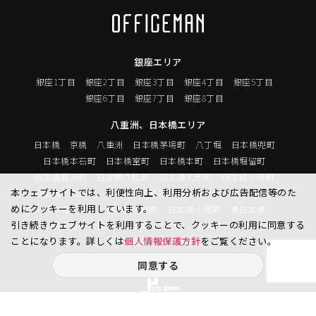
銀座エリア
銀座1丁目
銀座2丁目
銀座3丁目
銀座4丁目
銀座5丁目
銀座6丁目
銀座7丁目
銀座8丁目
八重洲、日本橋エリア
日本橋
京橋
八重洲
日本橋茅場町
八丁堀
日本橋兜町
日本橋本石町
日本橋室町
日本橋本町
日本橋堀留町
日本橋富沢町
日本橋久松町
日本橋人形町
日本橋小舟町
本ウェブサイトでは、利便性向上、利用分析および広告配信等のた
日本橋大伝馬町
日本橋小伝馬町
日本橋浜町
日本橋中洲
めにクッキーを利用しています。
日本橋蛎殻町
日本橋箱崎町
日本橋小網町
東日本橋
引き続きウェブサイトを利用することで、クッキーの利用に同意する
日本橋馬喰町
日本橋横山町
丸の内
鍛冶町
神田鍛冶町
ことになります。詳しくは
個人情報保護方針
をご覧ください。
神田紺屋町
神田美倉町
同意する