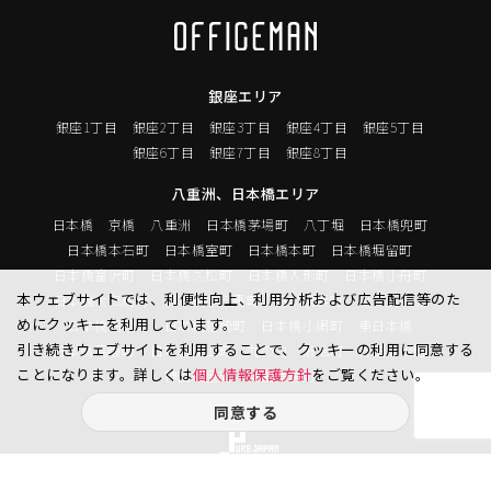
銀座エリア
銀座1丁目
銀座2丁目
銀座3丁目
銀座4丁目
銀座5丁目
銀座6丁目
銀座7丁目
銀座8丁目
八重洲、日本橋エリア
日本橋
京橋
八重洲
日本橋茅場町
八丁堀
日本橋兜町
日本橋本石町
日本橋室町
日本橋本町
日本橋堀留町
日本橋富沢町
日本橋久松町
日本橋人形町
日本橋小舟町
本ウェブサイトでは、利便性向上、利用分析および広告配信等のた
日本橋大伝馬町
日本橋小伝馬町
日本橋浜町
日本橋中洲
めにクッキーを利用しています。
日本橋蛎殻町
日本橋箱崎町
日本橋小網町
東日本橋
引き続きウェブサイトを利用することで、クッキーの利用に同意する
日本橋馬喰町
日本橋横山町
丸の内
鍛冶町
神田鍛冶町
ことになります。詳しくは
個人情報保護方針
をご覧ください。
神田紺屋町
神田美倉町
同意する