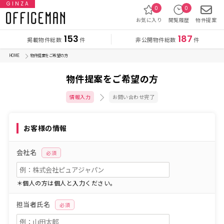
GINZA
0
0
お気に入り
閲覧履歴
物件提案
153
187
掲載物件総数
非公開物件総数
件
件
HOME
物件提案をご希望の方
物件提案をご希望の方
情報入力
お問い合わせ完了
お客様の情報
会社名
必須
＊個人の方は個人と入力ください。
担当者氏名
必須