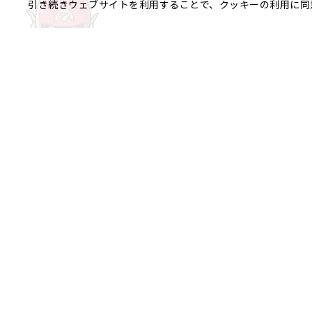
引き続きウェブサイトを利用することで、クッキーの利用に同
ご相談やご不明な点など、
銀座エリア
銀座1丁目
銀座2丁目
銀座3丁目
八重洲、日本橋エリア
日本橋
京橋
八重洲
日本橋茅場
日本橋富沢町
日本橋久松町
日本
日本橋蛎殻町
日本橋箱崎町
日本
神田美倉町