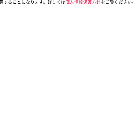
意することになります。詳しくは
個人情報保護方針
をご覧ください。
お気軽にお問い合わせください。
銀座4丁目
銀座5丁目
銀座6丁目
銀座7丁目
銀座8丁目
町
八丁堀
日本橋兜町
日本橋本石町
日本橋室町
日本橋本町
日本
橋人形町
日本橋小舟町
日本橋大伝馬町
日本橋小伝馬町
日本橋浜町
橋小網町
東日本橋
日本橋馬喰町
日本橋横山町
丸の内
鍛冶町
神