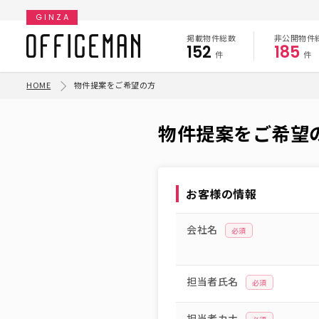
GINZA
掲載物件総数
非公開物件
152
185
件
件
HOME
物件提案をご希望の方
物件提案をご希望
お客様の情報
会社名
必須
担当者氏名
必須
担当者カナ