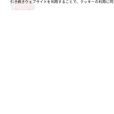
引き続きウェブサイトを利用することで、クッキーの利用に同
ご相談やご不明な点など、
銀座エリア
銀座1丁目
銀座2丁目
銀座3丁目
八重洲、日本橋エリア
日本橋
京橋
八重洲
日本橋茅場
日本橋富沢町
日本橋久松町
日本
日本橋蛎殻町
日本橋箱崎町
日本
神田美倉町