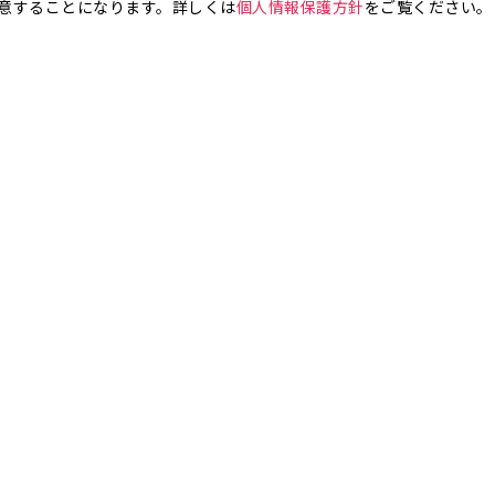
意することになります。詳しくは
個人情報保護方針
をご覧ください。
お気軽にお問い合わせください。
銀座4丁目
銀座5丁目
銀座6丁目
銀座7丁目
銀座8丁目
町
八丁堀
日本橋兜町
日本橋本石町
日本橋室町
日本橋本町
日本
橋人形町
日本橋小舟町
日本橋大伝馬町
日本橋小伝馬町
日本橋浜町
橋小網町
東日本橋
日本橋馬喰町
日本橋横山町
丸の内
鍛冶町
神