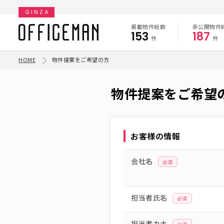
GINZA
掲載物件総数
非公開物件
153
187
件
件
HOME
物件提案をご希望の方
物件提案をご希望
お客様の情報
会社名
必須
担当者氏名
必須
担当者カナ