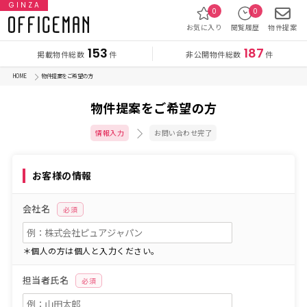
GINZA
0
0
お気に入り
閲覧履歴
物件提案
153
187
掲載物件総数
非公開物件総数
件
件
HOME
物件提案をご希望の方
物件提案をご希望の方
情報入力
お問い合わせ完了
お客様の情報
会社名
必須
＊個人の方は個人と入力ください。
担当者氏名
必須