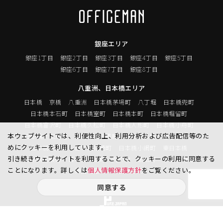
銀座エリア
銀座1丁目
銀座2丁目
銀座3丁目
銀座4丁目
銀座5丁目
銀座6丁目
銀座7丁目
銀座8丁目
八重洲、日本橋エリア
日本橋
京橋
八重洲
日本橋茅場町
八丁堀
日本橋兜町
日本橋本石町
日本橋室町
日本橋本町
日本橋堀留町
日本橋富沢町
日本橋久松町
日本橋人形町
日本橋小舟町
本ウェブサイトでは、利便性向上、利用分析および広告配信等のた
日本橋大伝馬町
日本橋小伝馬町
日本橋浜町
日本橋中洲
めにクッキーを利用しています。
日本橋蛎殻町
日本橋箱崎町
日本橋小網町
東日本橋
引き続きウェブサイトを利用することで、クッキーの利用に同意する
日本橋馬喰町
日本橋横山町
丸の内
鍛冶町
神田鍛冶町
ことになります。詳しくは
個人情報保護方針
をご覧ください。
神田紺屋町
神田美倉町
同意する