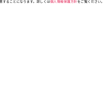
意することになります。詳しくは
個人情報保護方針
をご覧ください。
お気軽にお問い合わせください。
銀座4丁目
銀座5丁目
銀座6丁目
銀座7丁目
銀座8丁目
町
八丁堀
日本橋兜町
日本橋本石町
日本橋室町
日本橋本町
日本
橋人形町
日本橋小舟町
日本橋大伝馬町
日本橋小伝馬町
日本橋浜町
橋小網町
東日本橋
日本橋馬喰町
日本橋横山町
丸の内
鍛冶町
神