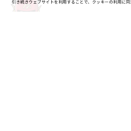
引き続きウェブサイトを利用することで、クッキーの利用に同
ご相談やご不明な点など、
銀座エリア
銀座1丁目
銀座2丁目
銀座3丁目
八重洲、日本橋エリア
日本橋
京橋
八重洲
日本橋茅場
日本橋富沢町
日本橋久松町
日本
日本橋蛎殻町
日本橋箱崎町
日本
神田美倉町