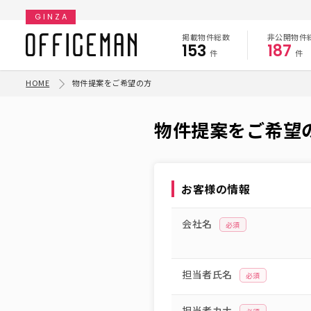
GINZA
掲載物件総数
非公開物件
153
187
件
件
HOME
物件提案をご希望の方
物件提案をご希望
お客様の情報
会社名
必須
担当者氏名
必須
担当者カナ