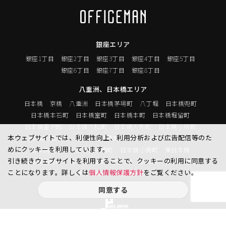
銀座エリア
銀座1丁目
銀座2丁目
銀座3丁目
銀座4丁目
銀座5丁目
銀座6丁目
銀座7丁目
銀座8丁目
八重洲、日本橋エリア
日本橋
京橋
八重洲
日本橋茅場町
八丁堀
日本橋兜町
日本橋本石町
日本橋室町
日本橋本町
日本橋堀留町
日本橋富沢町
日本橋久松町
日本橋人形町
日本橋小舟町
本ウェブサイトでは、利便性向上、利用分析および広告配信等のた
日本橋大伝馬町
日本橋小伝馬町
日本橋浜町
日本橋中洲
めにクッキーを利用しています。
日本橋蛎殻町
日本橋箱崎町
日本橋小網町
東日本橋
引き続きウェブサイトを利用することで、クッキーの利用に同意する
日本橋馬喰町
日本橋横山町
丸の内
鍛冶町
神田鍛冶町
ことになります。詳しくは
個人情報保護方針
をご覧ください。
神田紺屋町
神田美倉町
同意する