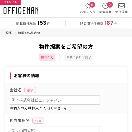
GINZA
0
0
お気に入り
閲覧履歴
物件提案
153
187
掲載物件総数
非公開物件総数
件
件
HOME
物件提案をご希望の方
物件提案をご希望の方
情報入力
お問い合わせ完了
お客様の情報
会社名
必須
＊個人の方は個人と入力ください。
担当者氏名
必須