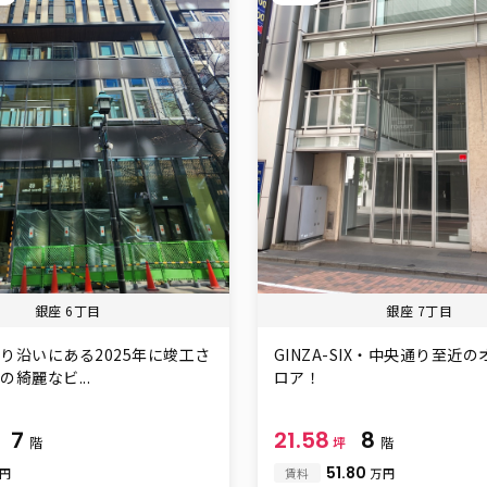
銀座 6丁目
銀座 7丁目
り沿いにある2025年に竣工さ
GINZA-SIX・中央通り至近
綺麗なビ...
ロア！
7
21.58
8
階
坪
階
51.80
万円
賃料
万円