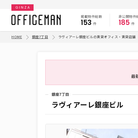
GINZA
掲載物件総数
非公開物件
153
185
件
件
HOME
銀座7丁目
ラヴィアーレ銀座ビルの賃貸オフィス・賃貸店舗
最
銀座7丁目
ラヴィアーレ銀座ビル