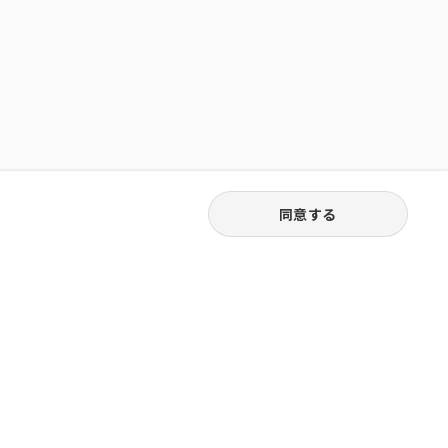
同意する
03-3538-1791
お電話受付｜平日9:30〜18:00