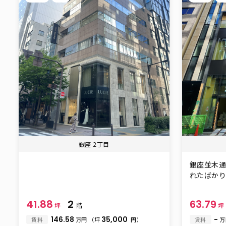
銀座 2丁目
銀座並木通
れたばかりの
41.88
2
63.79
坪
階
坪
146.58
35,000
-
賃料
万円
（坪
円）
賃料