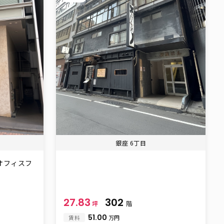
銀座 6丁目
のオフィスフ
27.83
302
坪
階
51.00
賃料
万円