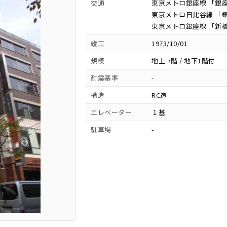
交通
東京メトロ銀座線 「銀座
東京メトロ日比谷線 「銀
東京メトロ銀座線 「新橋
竣工
1973/10/01
規模
地上 7階 / 地下1階付
耐震基準
-
構造
RC造
エレベーター
１基
駐車場
-