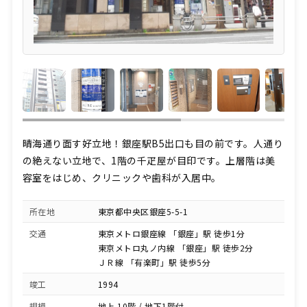
晴海通り面す好立地！銀座駅B5出口も目の前です。人通り
の絶えない立地で、1階の千疋屋が目印です。上層階は美
容室をはじめ、クリニックや歯科が入居中。
所在地
東京都中央区銀座5-5-1
交通
東京メトロ銀座線 「銀座」駅 徒歩1分
東京メトロ丸ノ内線 「銀座」駅 徒歩2分
ＪＲ線 「有楽町」駅 徒歩5分
竣工
1994
規模
地上 10階 / 地下1階付