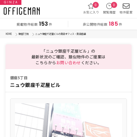
GINZA
0
0
お気に入り
閲覧履歴
物件提案
153
185
掲載物件総数
非公開物件総数
件
件
HOME
銀座5丁目
ニュウ銀座千疋屋ビルの賃貸オフィス・賃貸店舗
「ニュウ銀座千疋屋ビル」の
最新状況のご確認、類似物件のご提案は
こちらから
お問い合わせ
ください。
銀座5丁目
ニュウ銀座千疋屋ビル