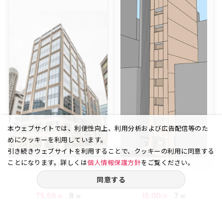
本ウェブサイトでは、利便性向上、利用分析および広告配信等のた
めにクッキーを利用しています。
引き続きウェブサイトを利用することで、クッキーの利用に同意する
ことになります。詳しくは
個人情報保護方針
をご覧ください。
銀座 1丁目
銀座 7丁目
同意する
75.59
8
15.00
7
坪
階
坪
階
賃料
賃料
272.16
55.50
万円
万円