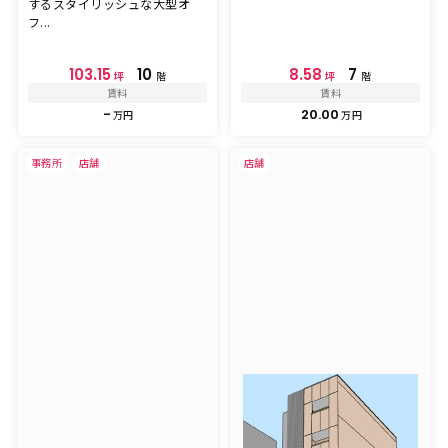
するスタイリッシュな大型オ
フ...
103.15
10
8.58
7
坪
階
坪
階
賃料
賃料
-
20.00
万円
万円
事務所
店舗
店舗