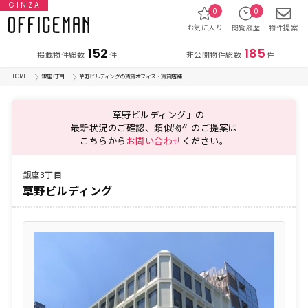
GINZA
0
0
お気に入り
閲覧履歴
物件提案
152
185
掲載物件総数
非公開物件総数
件
件
HOME
銀座3丁目
草野ビルディングの賃貸オフィス・賃貸店舗
「草野ビルディング」の
最新状況のご確認、類似物件のご提案は
こちらから
お問い合わせ
ください。
銀座3丁目
草野ビルディング