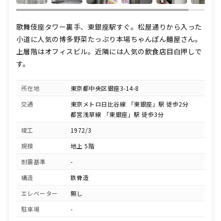
歌舞伎座タワー裏手、東銀座駅すぐ。松屋通りから入った
小道に人気の博多野菜たっぷり本場ちゃんぽん麺屋さん。
上層階はオフィスビル。近隣には人気の飲食店目白押しで
す。
所在地
東京都中央区銀座3-14-8
交通
東京メトロ日比谷線 「東銀座」駅 徒歩2分
都営浅草線 「東銀座」駅 徒歩3分
竣工
1972/3
規模
地上 5階
耐震基準
-
構造
鉄骨造
エレベーター
無し
駐車場
-