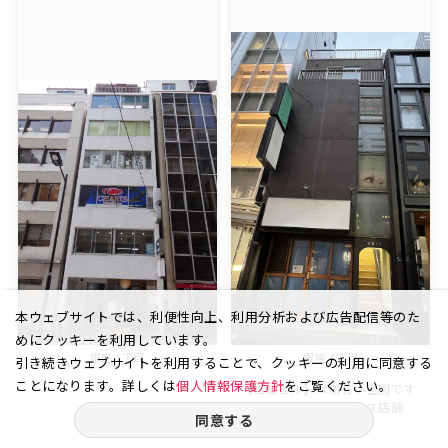
本ウェブサイトでは、利便性向上、利用分析および広告配信等のた
めにクッキーを利用しています。
銀座 1丁目
銀座 4丁目
引き続きウェブサイトを利用することで、クッキーの利用に同意する
ことになります。詳しくは
個人情報保護方針
をご覧ください。
【松輪ビル】は細長い空間です
ので隠れ家的なサービス店舗
同意する
な...