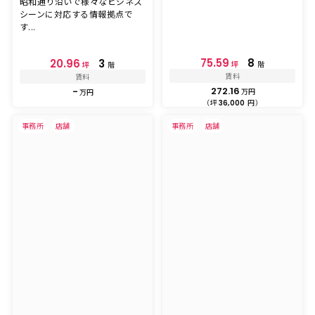
昭和通り沿いで様々なビジネス
シーンに対応する情報拠点で
す...
75.59
8
20.96
3
坪
階
坪
階
賃料
賃料
272.16
-
万円
万円
（坪
円）
36,000
事務所
店舗
事務所
店舗