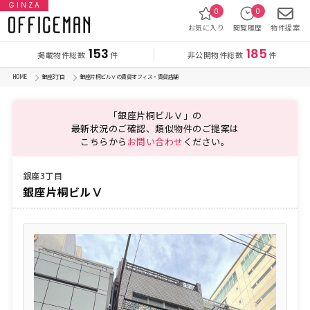
GINZA
0
0
お気に入り
閲覧履歴
物件提案
153
185
掲載物件総数
非公開物件総数
件
件
HOME
銀座3丁目
銀座片桐ビルⅤの賃貸オフィス・賃貸店舗
「銀座片桐ビルⅤ」の
最新状況のご確認、類似物件のご提案は
こちらから
お問い合わせ
ください。
銀座3丁目
銀座片桐ビルⅤ