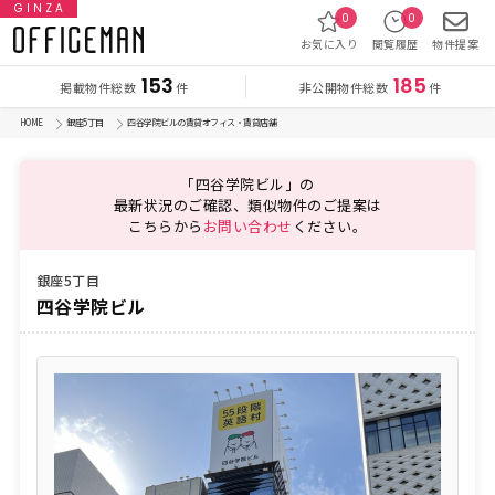
GINZA
0
0
お気に入り
閲覧履歴
物件提案
153
185
掲載物件総数
非公開物件総数
件
件
HOME
銀座5丁目
四谷学院ビルの賃貸オフィス・賃貸店舗
「四谷学院ビル」の
最新状況のご確認、類似物件のご提案は
こちらから
お問い合わせ
ください。
銀座5丁目
四谷学院ビル