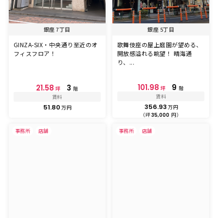
銀座 7丁目
銀座 5丁目
GINZA-SIX・中央通り至近のオ
歌舞伎座の屋上庭園が望める、
フィスフロア！
開放感溢れる眺望！ 晴海通
り、...
101.98
9
21.58
3
坪
階
坪
階
賃料
賃料
356.93
51.80
万円
万円
（坪
円）
35,000
事務所
店舗
事務所
店舗