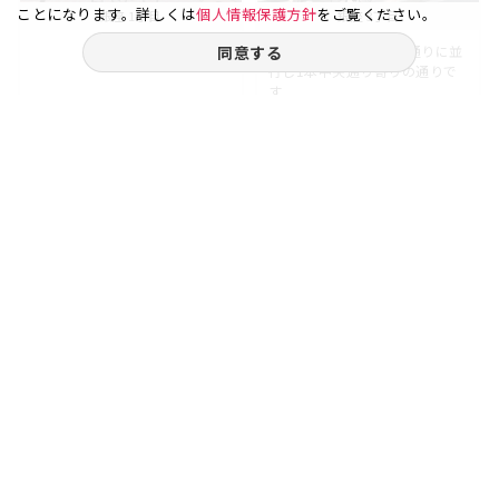
ことになります。詳しくは
個人情報保護方針
をご覧ください。
銀座 1丁目
銀座 3丁目
同意する
【第一文成ビル】昭和通りに並
行し1本中央通り寄りの通りで
す...
14.52
2
16.50
4
坪
階
坪
階
賃料
賃料
35.00
28.00
万円
万円
ご相談やご不明な点など、
お気軽にお問い合わせください。
03-3538-1791
お電話受付｜平日9:30〜18:00