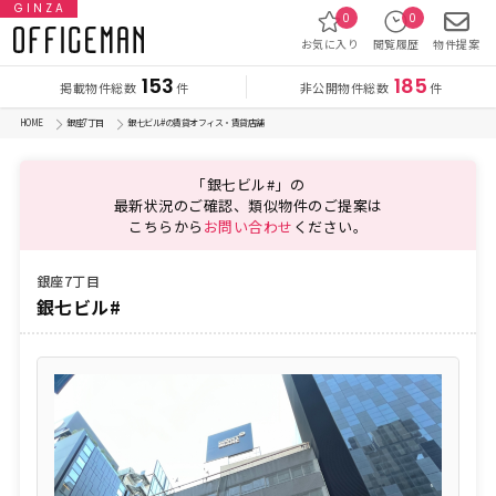
GINZA
0
0
お気に入り
閲覧履歴
物件提案
153
185
掲載物件総数
非公開物件総数
件
件
HOME
銀座7丁目
銀七ビル#の賃貸オフィス・賃貸店舗
「銀七ビル#」の
最新状況のご確認、類似物件のご提案は
こちらから
お問い合わせ
ください。
銀座7丁目
銀七ビル#