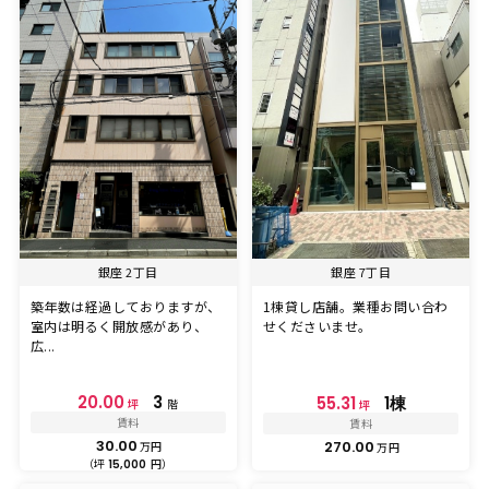
銀座 2丁目
銀座 7丁目
築年数は経過しておりますが、
1棟貸し店舗。業種お問い合わ
室内は明るく開放感があり、
せくださいませ。
広...
20.00
3
55.31
1棟
坪
階
坪
賃料
賃料
30.00
270.00
万円
万円
（坪
円）
15,000