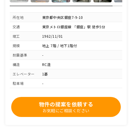
所在地
東京都中央区銀座7-9-10
交通
東京メトロ銀座線 「銀座」駅 徒歩5分
竣工
1962/11/01
規模
地上 7階 / 地下1階付
耐震基準
-
構造
RC造
エレベーター
1基
駐車場
-
物件の提案を依頼する
お気軽にご相談ください