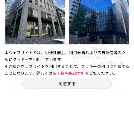
銀座 1丁目
銀座 8丁目
本ウェブサイトでは、利便性向上、利用分析および広告配信等のた
銀座1丁目路面の店舗が募集中
基準階貸床面積約160坪、3面
めにクッキーを利用しています。
です。地下階も併せて100坪超
採光。 天井高2.8mの明るく開
引き続きウェブサイトを利用することで、クッキーの利用に同意する
の...
放的...
ことになります。詳しくは
個人情報保護方針
をご覧ください。
同意する
101.64
B1+1
75.70
4
坪
階
坪
階
賃料
賃料
-
-
万円
万円