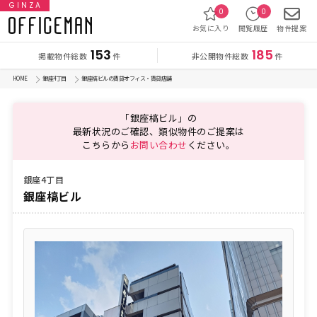
GINZA
0
0
お気に入り
閲覧履歴
物件提案
153
185
掲載物件総数
非公開物件総数
件
件
HOME
銀座4丁目
銀座槁ビルの賃貸オフィス・賃貸店舗
「銀座槁ビル」の
最新状況のご確認、類似物件のご提案は
こちらから
お問い合わせ
ください。
銀座4丁目
銀座槁ビル