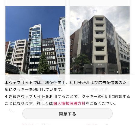
本ウェブサイトでは、利便性向上、利用分析および広告配信等のた
めにクッキーを利用しています。
銀座 1丁目
銀座 3丁目
引き続きウェブサイトを利用することで、クッキーの利用に同意する
約35坪の貸室は真四角でレイア
ことになります。詳しくは
個人情報保護方針
をご覧ください。
ウトがしやすいです。昭和通
り...
同意する
33.34
11
19.79
6
坪
階
坪
階
賃料
賃料