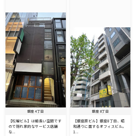
銀座 4丁目
銀座 8丁目
【松輪ビル】は細長い空間です
【銀座原ビル】銀座8丁目、昭
ので隠れ家的なサービス店舗
和通りに面するオフィスビル。
な...
1...