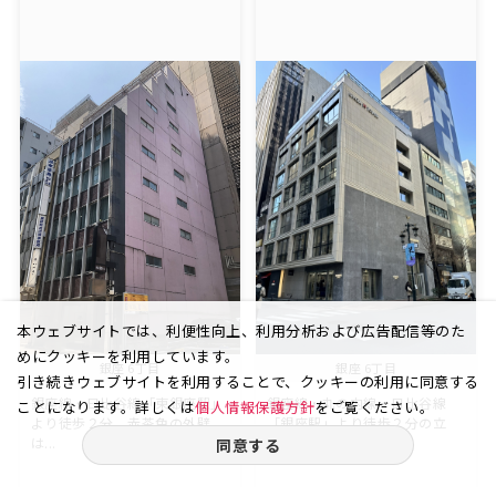
本ウェブサイトでは、利便性向上、利用分析および広告配信等のた
めにクッキーを利用しています。
銀座 6丁目
銀座 6丁目
引き続きウェブサイトを利用することで、クッキーの利用に同意する
銀座線・日比谷線「東銀座駅」
銀座線・丸の内線・日比谷線
ことになります。詳しくは
個人情報保護方針
をご覧ください。
より徒歩２分 赤茶色の外壁
「銀座駅」より徒歩２分の立
は...
地 ...
同意する