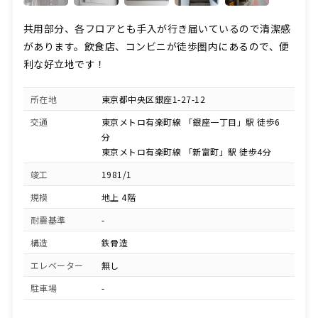
共用部分、各フロアとも手入が行き届いているので清潔感
があります。飲食店、コンビニが徒歩圏内にあるので、便
利な好立地です！
所在地
東京都中央区銀座1-27-12
交通
東京メトロ有楽町線 「銀座一丁目」駅 徒歩6
分
東京メトロ有楽町線 「新富町」駅 徒歩4分
竣工
1981/1
規模
地上 4階
耐震基準
-
構造
鉄骨造
エレベーター
無し
駐車場
-