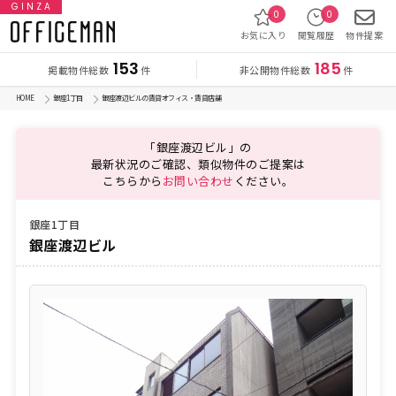
GINZA
0
0
お気に入り
閲覧履歴
物件提案
153
185
掲載物件総数
非公開物件総数
件
件
HOME
銀座1丁目
銀座渡辺ビルの賃貸オフィス・賃貸店舗
「銀座渡辺ビル」の
最新状況のご確認、類似物件のご提案は
こちらから
お問い合わせ
ください。
銀座1丁目
銀座渡辺ビル