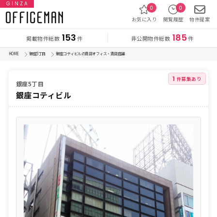
GINZA
0
0
お気に入り
閲覧履歴
物件提案
153
185
掲載物件総数
非公開物件総数
件
件
HOME
銀座5丁目
銀座コティビルの賃貸オフィス・賃貸店舗
1
件募集あり
銀座5丁目
銀座コティビル