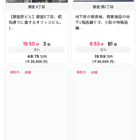
銀座 8丁目
銀座 西3丁目
【銀座原ビル】銀座8丁目、昭
地下鉄の駅直結、商業施設の地
和通りに面するオフィスビル。
下1階店舗です。小型の物販店
1...
舗...
19.50
3
6.53
B1
坪
階
坪
階
賃料
賃料
48.75
19.59
万円
万円
（坪
円）
（坪
円）
25,000
30,000
事務所
店舗
事務所
店舗