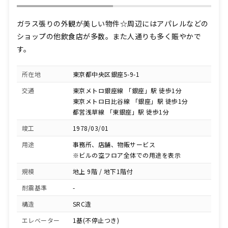
ガラス張りの外観が美しい物件☆周辺にはアパレルなどの
ショップの他飲食店が多数。また人通りも多く賑やかで
す。
所在地
東京都中央区銀座5-9-1
交通
東京メトロ銀座線 「銀座」駅 徒歩1分
東京メトロ日比谷線 「銀座」駅 徒歩1分
都営浅草線 「東銀座」駅 徒歩1分
竣工
1978/03/01
用途
事務所、店舗、物販サービス
※ビルの空フロア全体での用途を表示
規模
地上 9階 / 地下1階付
耐震基準
-
構造
SRC造
エレベーター
1基(不停止つき)