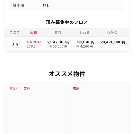
駐車場
無し
現在募集中のフロア
フロア
面積
賃料
共益費
保証金
84.20
2,947,000
353,640
29,470,000
坪
円
円
円
9
階
㎡
坪
円
坪
円
278.34
35,000
4,200
オススメ物件
事務所
店舗
店舗