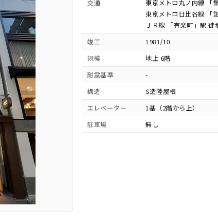
交通
東京メトロ丸ノ内線 「銀
東京メトロ日比谷線 「銀
ＪＲ線 「有楽町」駅 徒
竣工
1981/10
規模
地上 6階
耐震基準
-
構造
S造陸屋根
エレベーター
1基（2階から上）
駐車場
無し