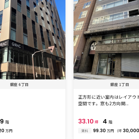
銀座 6丁目
銀座 1丁目
正方形に近い室内はレイアウ
空間です。窓も2方向開...
9
33.10
4
階
坪
階
20
99.30
30,00
万円
賃料
万円
（坪