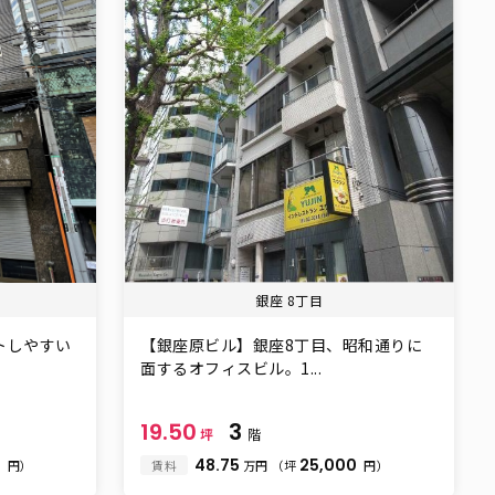
銀座 8丁目
トしやすい
【銀座原ビル】銀座8丁目、昭和通りに
面するオフィスビル。1...
19.50
3
坪
階
0
48.75
25,000
円）
賃料
万円
（坪
円）