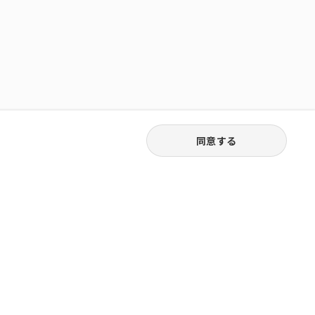
同意する
03-3538-1791
お電話受付｜平日9:30〜18:00