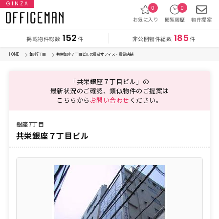
GINZA
0
0
お気に入り
閲覧履歴
物件提案
152
185
掲載物件総数
非公開物件総数
件
件
HOME
銀座7丁目
共栄銀座７丁目ビルの賃貸オフィス・賃貸店舗
「共栄銀座７丁目ビル」の
最新状況のご確認、類似物件のご提案は
こちらから
お問い合わせ
ください。
銀座7丁目
共栄銀座７丁目ビル