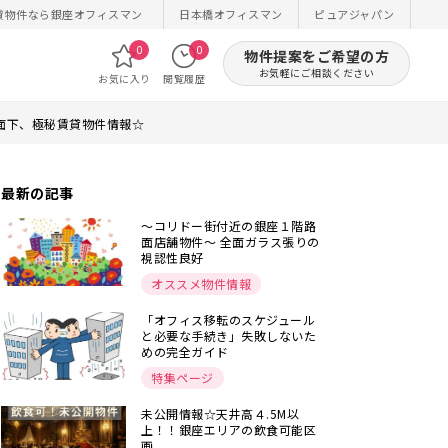
貸物件なら銀座オフィスマン
日本橋オフィスマン
ピュアジャパン
0
0
物件提案をご希望の方
お気軽にご相談ください
お気に入り
閲覧履歴
水面下、極秘賃貸物件情報☆
最新の記事
～コリドー街付近の銀座１階路
面店舗物件～ 全面ガラス張りの
視認性良好
オススメ物件情報
「オフィス移転のスケジュール
と必要な手続き」失敗しないた
めの完全ガイド
特集ページ
未公開情報☆天井高４.5M以
上！！銀座エリアの飲食可能区
画