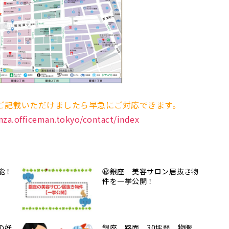
ご記載いただけましたら早急にご対応できます。
inza.officeman.tokyo/contact/index
能！
㊙銀座 美容サロン居抜き物
件を一挙公開！
の好
銀座 路面 30坪弱 物販