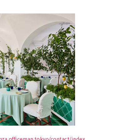
inza.officeman.tokyo/contact/index