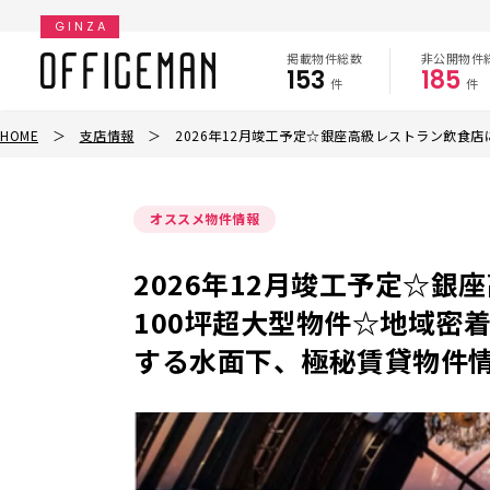
GINZA
掲載物件総数
非公開物件
153
185
件
件
HOME
＞
支店情報
＞
2026年12月竣工予定☆銀座高級レストラン飲食
オススメ物件情報
2026年12月竣工予定☆
100坪超大型物件☆地域密
する水面下、極秘賃貸物件